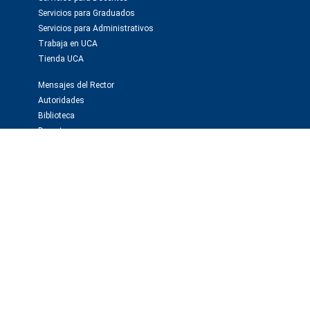
Servicios para Graduados
Servicios para Administrativos
Trabaja en UCA
Tienda UCA
Mensajes del Rector
Autoridades
Biblioteca
Deportes
Webmail
Investigación y publicaciones
Instituto de Investigaciones Biomédicas -BIOMED
Observatorio de la Deuda Social
Editorial Educa
Editorial El Derecho
Prensa y medios