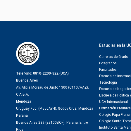
Estudiar en la U
Carreras de Grado
Posgrados
Facultades
Teléfono: 0810-2200-822 (UCA)
Escuela de Innovaci
Buenos Aires
Tecnología
Av. Alicia Moreau de Justo 1300 (C1107AAZ).
Escuela de Negocio
C.A.B.A.
Escuela de Política 
Mendoza
UCA Internacional
Formación Preuniver
Uruguay 750, (M550AYH). Godoy Cruz, Mendoza
Colegio Papa Franc
Paraná
Colegio Santo Tom
Buenos Aires 239 (E3100BQF). Paraná, Entre
Instituto Santa Marí
Ríos