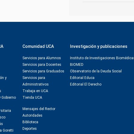
CA
Comunidad UCA
Investigación y publicaciones
Servicios para Alumnos
Instituto de Investigaciones Biomédica
Servicios para Docentes
BIOMED
Servicios para Graduados
Observatorio de la Deuda Social
ón y
Servicios para
Editorial Educa
Administrativos
Editorial El Derecho
s
Trabaja en UCA
y Gobierno
Tienda UCA
Mensajes del Rector
sitaria
Autoridades
isco
Biblioteca
ás
Deportes
a Goretti