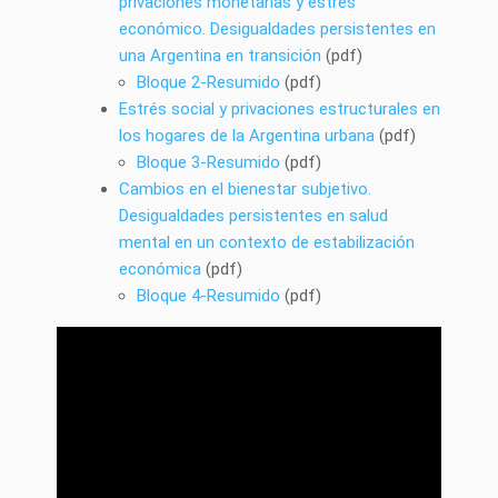
privaciones monetarias y estrés
económico. Desigualdades persistentes en
una Argentina en transición
(pdf)
Bloque 2-Resumido
(pdf)
Estrés social y privaciones estructurales en
los hogares de la Argentina urbana
(pdf)
Bloque 3-Resumido
(pdf)
Cambios en el bienestar subjetivo.
Desigualdades persistentes en salud
mental en un contexto de estabilización
económica
(pdf)
Bloque 4-Resumido
(pdf)