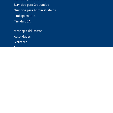
Servicios para Graduados
Servicios para Administrativos
Trabaja en UCA
Tienda UCA
Mensajes del Rector
Autoridades
Biblioteca
Deportes
Webmail
Investigación y publicaciones
Instituto de Investigaciones Biomédicas -BIOMED
Observatorio de la Deuda Social
Editorial Educa
Editorial El Derecho
Prensa y medios