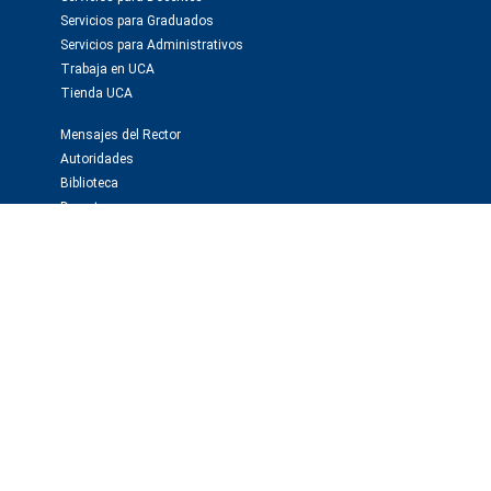
Servicios para Graduados
Servicios para Administrativos
Trabaja en UCA
Tienda UCA
Mensajes del Rector
Autoridades
Biblioteca
Deportes
Webmail
Investigación y publicaciones
Instituto de Investigaciones Biomédicas -BIOMED
Observatorio de la Deuda Social
Editorial Educa
Editorial El Derecho
Prensa y medios