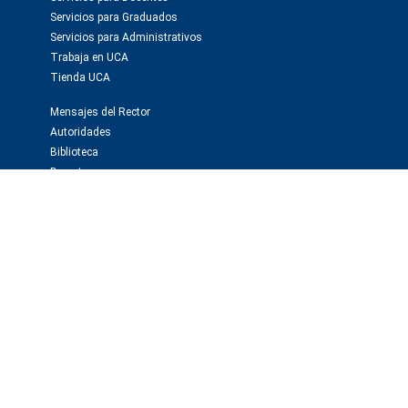
Servicios para Graduados
Servicios para Administrativos
Trabaja en UCA
Tienda UCA
Mensajes del Rector
Autoridades
Biblioteca
Deportes
Webmail
Investigación y publicaciones
Instituto de Investigaciones Biomédicas -BIOMED
Observatorio de la Deuda Social
Editorial Educa
Editorial El Derecho
Prensa y medios