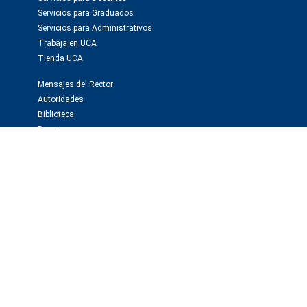
Servicios para Graduados
Servicios para Administrativos
Trabaja en UCA
Tienda UCA
Mensajes del Rector
Autoridades
Biblioteca
Deportes
Webmail
Investigación y publicaciones
Instituto de Investigaciones Biomédicas -BIOMED
Observatorio de la Deuda Social
Editorial Educa
Editorial El Derecho
Prensa y medios