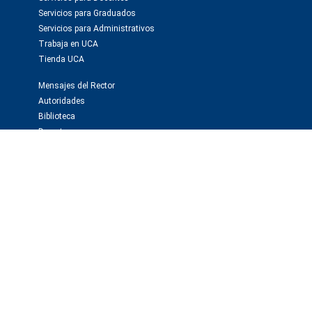
Servicios para Graduados
Servicios para Administrativos
Trabaja en UCA
Tienda UCA
Mensajes del Rector
Autoridades
Biblioteca
Deportes
Webmail
Investigación y publicaciones
Instituto de Investigaciones Biomédicas -BIOMED
Observatorio de la Deuda Social
Editorial Educa
Editorial El Derecho
Prensa y medios