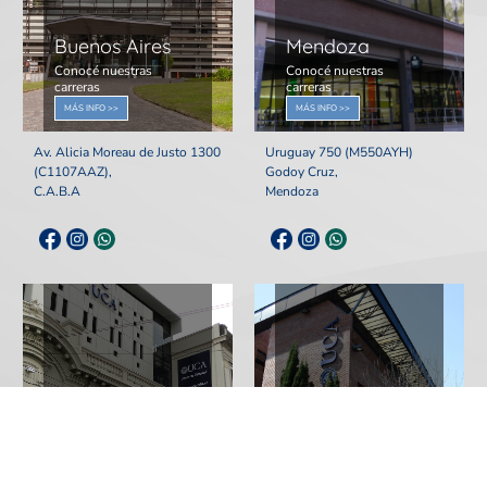
Buenos Aires
Mendoza
Conocé nuestras
Conocé nuestras
carreras
carreras
MÁS INFO >>
MÁS INFO >>
Av. Alicia Moreau de Justo 1300
Uruguay 750 (M550AYH)
(C1107AAZ),
Godoy Cruz,
C.A.B.A
Mendoza
Paraná
Rosario
Conocé nuestras
Conocé nuestras