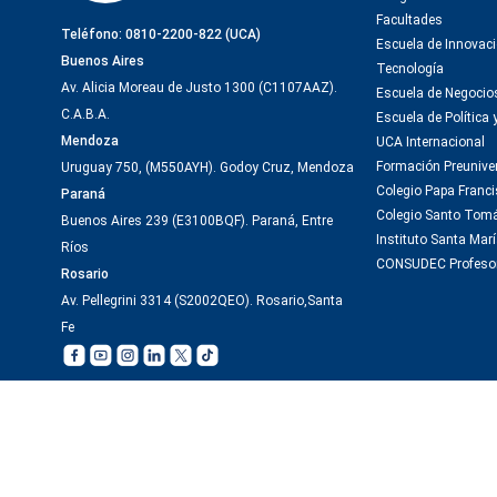
Facultades
Teléfono: 0810-2200-822 (UCA)
Escuela de Innovaci
Buenos Aires
Tecnología
Av. Alicia Moreau de Justo 1300 (C1107AAZ).
Escuela de Negocio
C.A.B.A.
Escuela de Política 
Mendoza
UCA Internacional
Formación Preuniver
Uruguay 750, (M550AYH). Godoy Cruz, Mendoza
Colegio Papa Franc
Paraná
Colegio Santo Tom
Buenos Aires 239 (E3100BQF). Paraná, Entre
Instituto Santa Marí
Ríos
CONSUDEC Profeso
Rosario
Av. Pellegrini 3314 (S2002QEO). Rosario,Santa
Fe
;
;