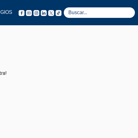
GIOS
tra!