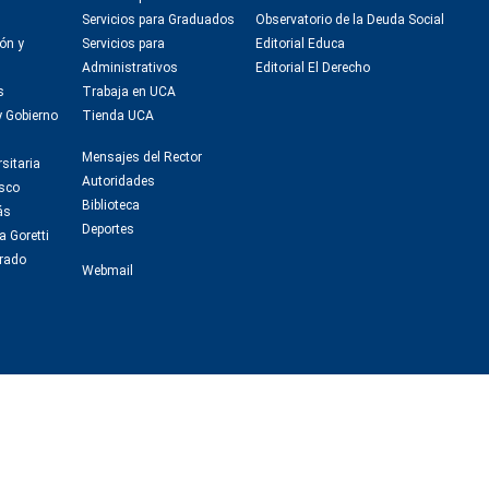
Servicios para Graduados
Observatorio de la Deuda Social
ón y
Servicios para
Editorial Educa
Administrativos
Editorial El Derecho
s
Trabaja en UCA
y Gobierno
Tienda UCA
Mensajes del Rector
sitaria
Autoridades
isco
Biblioteca
ás
Deportes
a Goretti
rado
Webmail
Fundación Universidad Católica Argentina