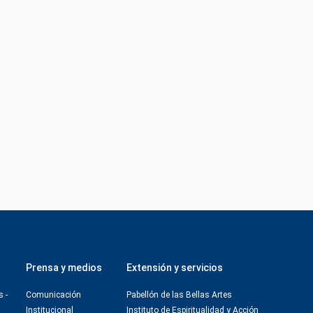
Prensa y medios
Extensión y servicios
s -
Comunicación
Pabellón de las Bellas Artes
Institucional
Instituto de Espiritualidad y Acción